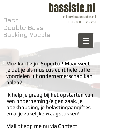
bassiste.nl
info@bassiste.nl
Bass
06-13662729
Double Bass
Backing Vocals
Muzikant zijn. Supertof! Maar weet
je dat je als musicus echt hele toffe
voordelen uit ondernemerschap kan
halen?
Ik help je graag bij het opstarten van
een onderneming/eigen zaak, je
boekhouding, je belastingaangiftes
en al je zakelijke vraagstukken!
Mail of app me nu via
Contact